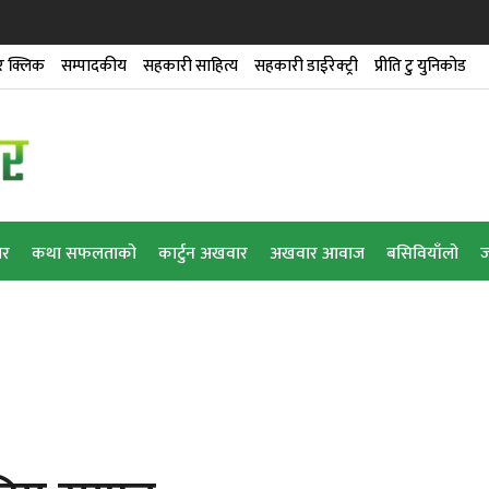
 क्लिक
सम्पादकीय
सहकारी साहित्य
सहकारी डाईरेक्ट्री
प्रीति टु युनिकोड
ार
कथा सफलताको
कार्टुन अखवार
अखवार आवाज
बसिवियाँलो
ज