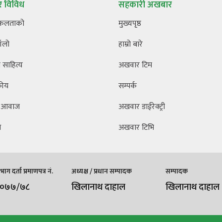
 विविध
सहकारी अखबार
फलताको
मुख्यपृष्ठ
ँलो
हाम्रो बारे
साहित्य
अखवार टिम
कीय
सम्पर्क
 आवाज
अखवार डाईरेक्ट्री
ि
अखवार टिभि
ाग दर्ता प्रमाणपत्र नं.
अध्यक्ष / प्रधान सम्पादक
सम्पादक
/०७७/७८
खिलानाथ दाहाल
खिलानाथ दाहाल