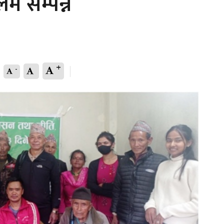
म सम्पन्न
+
-