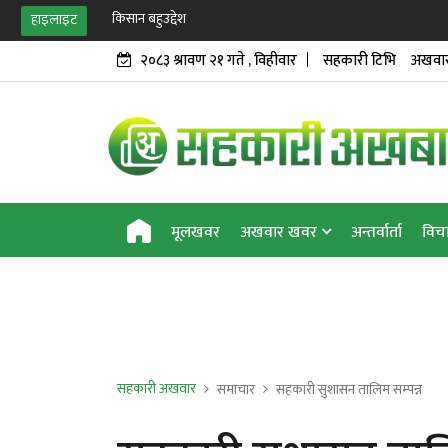
किसान बहुउद्देश्यीय सहकारीद्वा
हाइलाइट
२०८३ श्रावण २१ गते , विहीवार
सहकारी टिभि
अखवार
मूलखवर
अखवार खवर
अन्तर्वार्ता
विच
सहकारी अखवार
समाचार
सहकारी सुशासन तालिम सम्पन्न