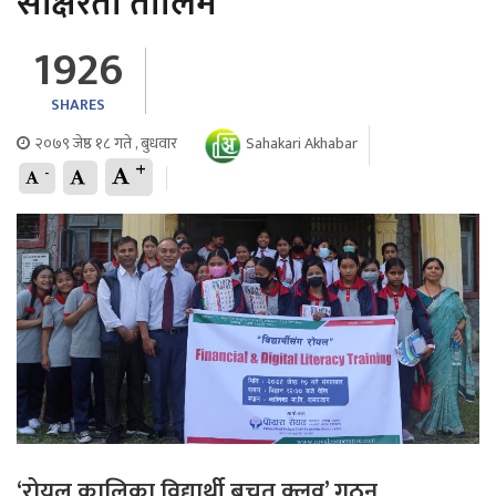
साक्षरता तालिम
1926
SHARES
२०७९ जेष्ठ १८ गते , बुधवार
Sahakari Akhabar
+
-
‘रोयल कालिका विद्यार्थी बचत क्लव’ गठन