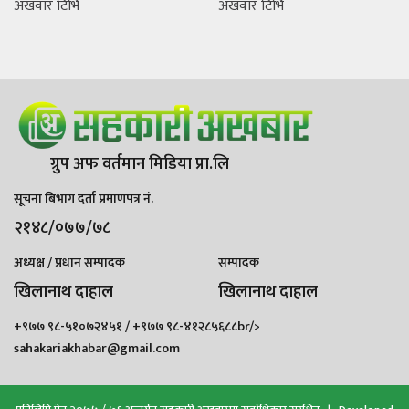
अखवार टिभि
अखवार टिभि
ग्रुप अफ वर्तमान मिडिया प्रा.लि
सूचना बिभाग दर्ता प्रमाणपत्र नं.
२१४८/०७७/७८
अध्यक्ष / प्रधान सम्पादक
सम्पादक
खिलानाथ दाहाल
खिलानाथ दाहाल
+९७७ ९८-५१०७२४५१ / +९७७ ९८-४१२८५६८८br/>
sahakariakhabar@gmail.com