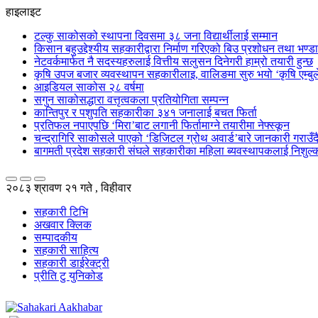
हाइलाइट
टल्कु साकोसको स्थापना दिवसमा ३८ जना विद्यार्थीलाई सम्मान
किसान बहुउद्देश्यीय सहकारीद्वारा निर्माण गरिएको बिउ प्रशोधन तथा भण्
नेटवर्कमार्फत नै सदस्यहरुलाई वित्तीय सलुसन दिनेगरी हाम्रो तयारी हुन्छ
कृषि उपज बजार व्यवस्थापन सहकारीलाइ, वालिङमा सुरु भयो ‘कृषि एम्बुले
आइडियल साकोस २८ वर्षमा
सगुन साकोसद्धारा वत्तृत्वकला प्रतियोगिता सम्पन्न
कान्तिपुर र पशुपति सहकारीका ३४१ जनालाई बचत फिर्ता
प्रतिफल नपाएपछि ‘मिरा’बाट लगानी फिर्तामाग्ने तयारीमा नेफ्स्कून
चन्द्रागिरि साकोसले पाएको ‘डिजिटल ग्रोथ अवार्ड’बारे जानकारी गराउँदै सु
बागमती प्रदेश सहकारी संघले सहकारीका महिला ब्यवस्थापकलाई निशुल्क
२०८३ श्रावण २१ गते , विहीवार
सहकारी टिभि
अखवार क्लिक
सम्पादकीय
सहकारी साहित्य
सहकारी डाईरेक्ट्री
प्रीति टु युनिकोड