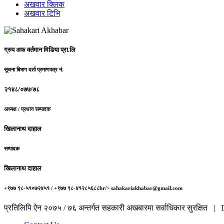
अखवार क्लिक
अखवार टिभि
ग्रुप अफ वर्तमान मिडिया प्रा.लि
सूचना बिभाग दर्ता प्रमाणपत्र नं.
२१४८/०७७/७८
अध्यक्ष / प्रधान सम्पादक
खिलानाथ दाहाल
सम्पादक
खिलानाथ दाहाल
+९७७ ९८-५१०७२४५१ / +९७७ ९८-४१२८५६८८br/> sahakariakhabar@gmail.com
प्रतिलिपि ऐन २०७५ / ७६ अन्तर्गत सहकारी अखबारमा सर्वाधिकार सुरक्षित 