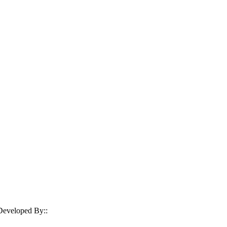
| Developed By::
Robust Info Tech