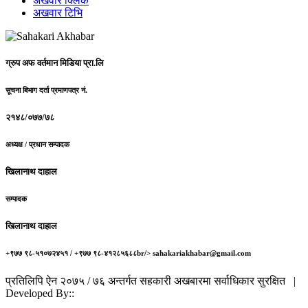
अखवार क्लिक
अखवार टिभि
ग्रुप अफ वर्तमान मिडिया प्रा.लि
सूचना बिभाग दर्ता प्रमाणपत्र नं.
२१४८/०७७/७८
अध्यक्ष / प्रधान सम्पादक
खिलानाथ दाहाल
सम्पादक
खिलानाथ दाहाल
+९७७ ९८-५१०७२४५१ / +९७७ ९८-४१२८५६८८br/> sahakariakhabar@gmail.com
प्रतिलिपि ऐन २०७५ / ७६ अन्तर्गत सहकारी अखबारमा सर्वाधिकार सुरक्षित |
Developed By::
Robust Info Tech