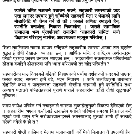
कसलाई के शिक्षा प्रदान गर्यो यसको रिजल्ट खोजिनु पर्ने हैन र ?
त्यसैले भमिट नआउने पचाउन सक्ने, सहकारी समस्याको जड
पत्ता लगाएर उपचार हुने साँच्चैको सहकारी मेला र भेलाको लागि
मोडालिटि पो चेन्ज गर्ने हो की ! जसले क्षणिक रमाइलो हैन,
रणनीति बनाओस्, निकास निकालोस् । जसले सामाजिक
संजालमा भब्य प्रदर्शनको तयारीमा ‘सहकारी समिट’ भन्ने
विज्ञापन गरिरहनु नपरोस, आवश्यकता महसुस गरियोस् ।
शिक्षा ताालिमका नाममा ब्यापार गर्नेहरुले सहकारीमा समस्या आउदा रुस यूक्रेन
युद्धलाई दोषी देखाउन भ्याएका छन् । आर्थिक मन्दि र राष्ट्रिय अर्थतन्त्रमा
परेको प्रभाव कारण बनाउन भ्याएका छन् । सहकारीमा सकरात्मक परिवर्तनको
ढोङमा बजाँइने ढोलहरुमा पनि भ्वाङ परिसक्यो तर खोइ परिवर्तन ?
सहकारीका माउ निकायले बाँढेको विज्ञापनको पर्चामा दर्शकरुपी सदस्यले पाएनन्
फरक स्वाद, समस्या झनै बढे, भएन निवारण । अनि चलचित्रमा बाराम्बार
दोहोरिने कथा र पात्रजस्ता सहकारी गोष्ठीमा सहभागी हुने प्रतिनिधि तथा
अध्याय पढाउने पण्डितहरुको पुराणे पाराले सहकारीमा कोहो दोशी खुट्याउनै
मुश्किल।
समय सापेक्ष परिर्वन गर्न नचाहनाले समस्या लुकाईरहनुको विकल्प देखिएको छैन्
। सहकारीमा भएका गल्तीलाई ढाकछोप गर्नाको परिणाम समस्या बिकराल बन्दै
गएको पत्तो पाएर पनि सरोकारवालाहरुले समस्यालाई भुसको आगो झैं सल्कदै
गरेको नदेखे कै हो त ?
सहकारी गोष्ठी तालिम र भेलामा भलाकुसारी गर्ने मेसो मिलाउनु नै उपलब्धी हैन,