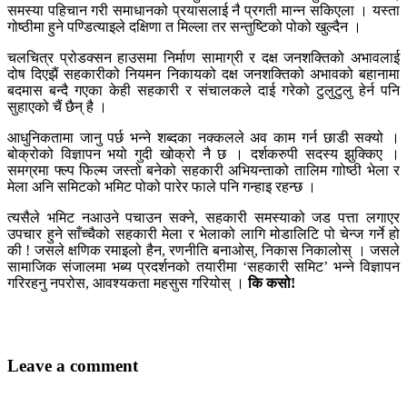
समस्या पहिचान गरी समाधानको प्रयासलाई नै प्रगती मान्न सकिएला । यस्ता
गोष्ठीमा हुने पण्डित्याइले दक्षिणा त मिल्ला तर सन्तुष्टिको पोको खुल्दैन ।
चलचित्र प्रोडक्सन हाउसमा निर्माण सामाग्री र दक्ष जनशक्तिको अभावलाई
दोष दिएझैं सहकारीको नियमन निकायको दक्ष जनशक्तिको अभावको बहानामा
बदमास बन्दै गएका केही सहकारी र संचालकले दाई गरेको टुलुटुलु हेर्न पनि
सुहाएको चैं छैन् है ।
आधुनिकतामा जानु पर्छ भन्ने शब्दका नक्कलले अव काम गर्न छाडी सक्यो ।
बोक्रोको विज्ञापन भयो गुदी खोक्रो नै छ । दर्शकरुपी सदस्य झुक्किए ।
समग्रमा फ्ल्प फिल्म जस्तो बनेको सहकारी अभियन्ताको तालिम गाोष्ठी भेला र
मेला अनि समिटको भमिट पोको पारेर फाले पनि गन्हाइ रहन्छ ।
त्यसैले भमिट नआउने पचाउन सक्ने, सहकारी समस्याको जड पत्ता लगाएर
उपचार हुने साँच्चैको सहकारी मेला र भेलाको लागि मोडालिटि पो चेन्ज गर्ने हो
की ! जसले क्षणिक रमाइलो हैन, रणनीति बनाओस्, निकास निकालोस् । जसले
सामाजिक संजालमा भब्य प्रदर्शनको तयारीमा ‘सहकारी समिट’ भन्ने विज्ञापन
गरिरहनु नपरोस, आवश्यकता महसुस गरियोस् ।
कि कसो!
Leave a comment