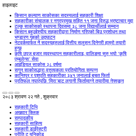
हाइलाइट
किसान कल्याण साकोसका सदस्यलाई सहकारी शिक्षा
सहकारीका संचालक र नगरप्रमुख सहित ११ जना विरुद्ध भ्रष्टाचार मुद्दा
टल्कु साकोसको स्थापना दिवसमा ३८ जना विद्यार्थीलाई सम्मान
किसान बहुउद्देश्यीय सहकारीद्वारा निर्माण गरिएको बिउ प्रशोधन तथा
भण्डारण गृहको उद्घाटन
नेटवर्कमार्फत नै सदस्यहरुलाई वित्तीय सलुसन दिनेगरी हाम्रो तयारी
हुन्छ
कृषि उपज बजार व्यवस्थापन सहकारीलाइ, वालिङमा सुरु भयो ‘कृषि
एम्बुलेन्स’ सेवा
आइडियल साकोस २८ वर्षमा
सगुन साकोसद्धारा वत्तृत्वकला प्रतियोगिता सम्पन्न
कान्तिपुर र पशुपति सहकारीका ३४१ जनालाई बचत फिर्ता
प्रतिफल नपाएपछि ‘मिरा’बाट लगानी फिर्तामाग्ने तयारीमा नेफ्स्कून
२०८३ श्रावण २२ गते , शुक्रवार
सहकारी टिभि
अखवार क्लिक
सम्पादकीय
सहकारी साहित्य
सहकारी डाईरेक्ट्री
प्रीति टु युनिकोड