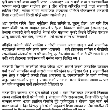
झनै बाचन गर्ने कथा कहानी जस्ता अध्यायहरु अव त दन्ते कथा र स्वस्थानीका
अध्याय जस्तै लाग्न थालेका छन् । तीन महिना अघिदेखि पालै पालो सहकारी
तालिम गोष्ठी, समिट नाममा सामाजिक संजालमा पोष्टिने पोष्टरहरुले सहकारी
शिक्षा र तालिमको खिसी गरेझैं लाग्न थालेको छ।
अझ प्रयोग गरिने ‘छिटो गर्नुहोला, सिट समिति छ, छुट्नु होला, अब यति दिन
मात्र बाँकी’ जस्ता शब्दहरु हकरले पत्रिका बिकाउन बोलिएका हेडलाइनहरु,
ठेलामा तरकारी बेच्ने पसलेले रेकर्ड गरेर माइकमा फुक्दै हिड्ने रेडिमेड शब्दहरु
आलु, काउली, गोलभेडा, भान्टा ले....लो जस्तो लाग्न थालिसक्यो ।
बर्षैदेखि चलेको रमिते ताालिम र गोष्ठी नामका यस्ता शब्द र कर्म सामाजिक
सञ्जालले सहेको पनि लामो समय भइसक्यो । तारे होटलका तालिम र गोष्ठीको
उपलब्धिको लेखाजोखा त परै जाओस्, प्रतिष्पर्धामा कसले कति धेरै रकम लिएर
कति तारे होटलमा कार्यक्रम गर्ने भन्नेमा मात्र सिमित भए ।
सहकारी शिक्षामा लगानीको लेखा जोखा भएन, कसले कस्तो जनशक्ति उत्पादन
गर्यो र त्यो जनशक्ति कहाँ कसरी काम गरिरहेको छ ? हिसाव छैन । सहकारीको
कुन क्षेत्र र वर्गलाई कस्तो शिक्षा आवश्यक छ, त्यसकोलागि के कती चाहिन्छ
अनुसन्धान भएको पाइन्न । संचालकको सनकका भरमा शिक्षाका नाममा ब्यापार
त्यो पनि बालुवामा पानी हालेजस्तो देखिएको छ ।
सहकारीमा समस्या झन झन बढेको बढ्यौ । माउ निकायहरु सहकारी शिक्षाका
नाममा ताालिम गोष्ठी गरेको गर्यौ । संचालक देखि सदस्यसम्म, लिङ्गदेखि भूगोल
सम्मका नाममा भएका ताालिम गोष्ठीले बुँदे प्रतिवद्धता र घोषणा पत्र जारी गर्न
मात्र जान्यो । दिन बिराएर हुने गरेको सहकारी शिक्षा नामका तालिम गोष्ठीले खै