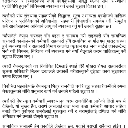
स्तरीकरण र स्थिरिकरण कोष कार्यक्रममा आवद्ध भएको संघ, संस्थाको
प्रतिनिधि हुनुपर्ने बिनियममा ब्यवस्था गर्न उनले सुझाव दिएका छन् ।
त्यसैगरी संघ संस्थामा सहकारीको सिद्धान्त, मुल्य र मान्यता प्रयोगको मासिक
परिक्षण र प्रतिवेदनको अनिवार्यता, सहकारी विभागसँग समन्वय गरी सियुलेग
सबै साकोसहरुमा अनिवार्य लागु गर्ने ब्यवस्था गर्नु पर्ने उनको सुझाव छ।
न्यौपानेले नेपाल सरकार सँग पहल र समन्वय गरी सहकारी सँग सम्बन्धित
सरकारी कार्यालयको कर्मचारी सहकारी सँगै सम्बन्धित कार्यालयमा मात्र सरुवा
हुने ब्यवस्था गर्न र सहकारी विभाग अन्तर्गत न्यूनतम ७७ जना चार्टर्ड एकाउन्टेन्ट
भर्ना गरी नियमन, निरिक्षण गर्ने ब्यवस्था गर्न नयाँ नेतृत्वले कदम चालिहाल्नु पर्नेे
सुझाव दिएका छन् ।
त्यस्तै नेफस्कूनको नव निर्वाचित टिमलाई बधाई दिंदै पोखरा रोयल सहकारीका
सूचना अधिकारी मिलन ढकालले तत्कालै गरीहाल्नुपर्ने दुईवटा कार्य सुझावका
रुपमा दिएका छन् ।
निर्वाचित भइसकेपछि नेफस्कून भित्र राजनीति नगरि शुद्ध सहकारीकर्मीको रुपमा
नेफस्कूनको नीति अनुसार कार्य गर्न उनको पहिलो सुझाव छ ।
त्यसैगरी नेफस्कून कर्मचारी ब्यवस्थापन चरम राजनीतिमा लागेको तितो यथार्थ
देखियो, यो सुखद हैन, तसर्थ त्यसलाई कडा भन्दा कडा कर्मचारी आचार सहिता
बनाई विना पुर्वाग्रह राम्रोलाई पुरस्कृत गर्ने र नराम्रोलाई दण्डित गर्ने नीति
अंगिकार गर्न उनको दोस्रो सुझाव छ ।
सामाजिक संजालमै हेम् कार्कीले लेखेका छन्, पदको प्राप्ती सबैकुरा होईन ।