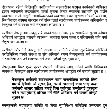
दोलखामा रहेको मिलिजुलि कालिञ्चोक सहकारीका प्रमुख कार्यकारी अधिकृत
इश्वर न्यौपानेले लेखेकाछन्, कर्जा सूचना केन्द्र नेपालमा सहभागि हुन पाउँने
ब्यवस्था, कर्जा असुली न्यायधिकरणको ब्यवस्था, बचत सुरक्षण कोषको ब्यवस्था,
स्थिरिकरण कोषमा योगदान गर्ने संस्थालाई स्तरीकरण कार्यक्रममा अनिवार्यता र
निशुल्क गर्ने ब्यवस्था नयाँ नेतृत्वको काँधमा छ ।
त्यसैगरी नेफ्स्कूनमा आवद्ध सबै साकोसका कर्मचारीहरु सामाजिक सुरक्षा कोषमा
अनिवार्य आवद्धता गराउने ब्यवस्था, साकोस ऐनमा पहल र परिणामको पनि नयाँ
नेतृत्व संग अपेक्षा छ ।
त्यसैगरी न्यौपानेले नेफ्स्कूनको सञ्चालक समिति र लेखा सुपरिवेक्षण समितिले
प्रतिनिधित्व गरेको संस्था वा संघ अनिवार्य रुपमा नेफ्स्कूनको सबै कार्यक्रममा
सहभागिता जनाउने ब्यवस्था गर्न जरुरी रहेको सुझाएका छन् ।
नेफ्स्कूनमा फिट एण्ड प्रपर टेष्टको अनिवार्य लागु गर्नको लागि बिनियममा
ब्यवस्था, नेफ्स्कून आफै स्तरीकरण कार्यक्रममा आवद्धता गर्न उनको सुझाव छ ।
नेफस्कून कर्मचारी ब्यवस्थापन चरम राजनीतिमा लागेको तितो
यथार्थ देखियो, यो सुखद हैन, तसर्थ त्यसलाई कडा भन्दा कडा
कर्मचारी आचार सहिता बनाई विना पुर्वाग्रह राम्रोलाई पुरस्कृत
गर्ने र नराम्रोलाई दण्डित गर्ने नीति अंगिकार गर्न उनको दोस्रो
सुझाव छ ।
नेफ्स्कूनको सञ्चालक समिति वा लेखा सुपरिवेक्षण समितिमा उम्मेदवार हुन