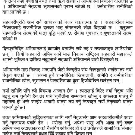
विगतका केही वर्षदेखि बचत तथा ऋण सहकारी अभियानमा बिचलन देखिएको छ
। अभियानको नेतृत्वमा सुशासनको प्रश्न उठेको छ । कर्मचारीमा रानीतिको
दाग लागेको छ ।
सहकारीप्रति आम सर्व साधारणको नजर नकरात्मक छ । सहकारीका माउ
निकायलाई राजनीतिक दलका भातृ संगठनको संज्ञा दिइएको छ । मूलुकमा
सहकारीका संख्याको मात्र बृद्धि भएको छ, सेवामा गुणस्तर र गुणस्तरको संख्या
घटेको छ ।
दिनप्रतिदिन अभियानलाई कमजोर बनाउँन सवै तह र तप्काकाहरु लागिपरेका
छन् । सिंगो सहकारी अभियानको माउ निकाय राष्ट्रिय सहकारी महासंघले
आफ्नो भूमिका र दायित्व नबुझ्नाले सहकारी अभियानले बाटो बिराएको छ।
अभियानकै माउ निकाए भन्दापनि जेठो केन्द्रीय संघ नेफ्स्कूनले भर्खरैमात्र नयाँ
नेतृत्व पाएको छ । संघमा हुने राजनीतिक खिचातानी, समिति र कर्मचारीका
राजनीतिक खोल, सुशासन र पारदर्शिताका कुरा हिजोदेखिनै छर्लङ्ग छन् ।
नयाँ समिति पनि त्यो विषयमा अन्जान छैन । त्यसलाई चिरेर नयाँ नेतृत्व अघि
बढ्नु कम चुनौनी हैन तर पनि चुनौतीमा सम्भावना खोज्नु र सफलता पाउनु नै
महानता हो भन्ने सम्झेर आगामी यात्रा तय गर्नु नेफ्स्कून नयाँ नेतृत्वको यात्रा
पदमार्ग हुनेछ।
बचत अभियानको सुद्धिकरणका लागि नयाँ नेतृत्वसंग आम सहकारीकर्मीले आशा
गर्नु नाजायज पक्कै हैन । भरोसा गर्नु, अपेक्षा राख्नु अनि आशा गर्नु बचत
अभियानमा अटाएकाहरुको नैसर्गिग अधिकार हो र त उनीहरुले सामाजिक संजाल
मार्फत नयाँ नेतृत्वलाई बधाइ दिंदै सुझाव पनि दिएका छन् ।