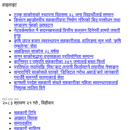
हाइलाइट
टल्कु साकोसको स्थापना दिवसमा ३८ जना विद्यार्थीलाई सम्मान
किसान बहुउद्देश्यीय सहकारीद्वारा निर्माण गरिएको बिउ प्रशोधन तथा
भण्डारण गृहको उद्घाटन
नेटवर्कमार्फत नै सदस्यहरुलाई वित्तीय सलुसन दिनेगरी हाम्रो तयारी
हुन्छ
कृषि उपज बजार व्यवस्थापन सहकारीलाइ, वालिङमा सुरु भयो ‘कृषि
एम्बुलेन्स’ सेवा
आइडियल साकोस २८ वर्षमा
सगुन साकोसद्धारा वत्तृत्वकला प्रतियोगिता सम्पन्न
कान्तिपुर र पशुपति सहकारीका ३४१ जनालाई बचत फिर्ता
प्रतिफल नपाएपछि ‘मिरा’बाट लगानी फिर्तामाग्ने तयारीमा नेफ्स्कून
चन्द्रागिरि साकोसले पाएको ‘डिजिटल ग्रोथ अवार्ड’बारे जानकारी
गराउँदै सुरुगर्यो यात्राकार्ड सेवा
बागमती प्रदेश सहकारी संघले सहकारीका महिला ब्यवस्थापकलाई
निशुल्क तालिम दिने
२०८३ श्रावण २१ गते , विहीवार
सहकारी टिभि
अखवार क्लिक
सम्पादकीय
सहकारी साहित्य