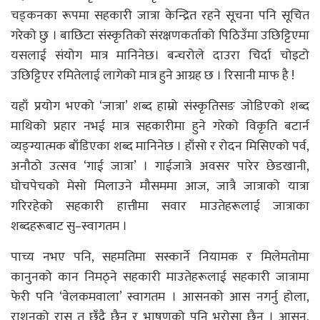
चड्कनका रूपमा सहकारी जात्रा केन्द्रित रहने सूचना पनि सूचित
गरेको छु । बाछिटा संस्कृतिको संरक्षणकर्ताको पिठिउँमा उछिट्टिएमा
यसलाई संयोग मात्र मानिनेछ। बन्चरोले दाउरा चिर्दा चोइटो
उछिट्टिएर रमितेलाई लागेको मात्र हुने आग्रह छ । रिसानी माफ है !
यहाँ प्रयोग भएको ‘जात्रा’ शब्द हाम्रो संस्कृतिसङ जोडिएको शब्द
माथिको प्रहार नभई मात्र सहकारीमा हुने गरेको विकृति बटार्न
व्यङ्ग्यात्मक बाँडिएका शब्द मानिनेछ । हाँसो र रोदन मिसिएको पर्व,
अनौठो उत्सव ‘गाई जात्रा’ । गाईजात्रे अवसर पारेर छेडखानी,
घोचपेचको मेसो मिलाउने मौसममा आज, जात्रै जात्राको यात्रा
गरिरहेको सहकारी हात्तीमा सवार माउतेहरूलाई जात्राका
शब्दहरूबाट सु–स्वागतम ।
पाच्य नभए पनि, सहमतिमा सस्कार्ने नियामक र मिलेमतोमा
कानुनको कान निमठ्ने सहकारी माउतेहरूलाई सहकारी जात्रामा
फेरी पनि ‘वेलकमवाला’ स्वागतम । आसनको आस नगर्नु होला,
राशनको रास त छँदै छैन र भाषणको पनि भरोसा छैन । आसन,