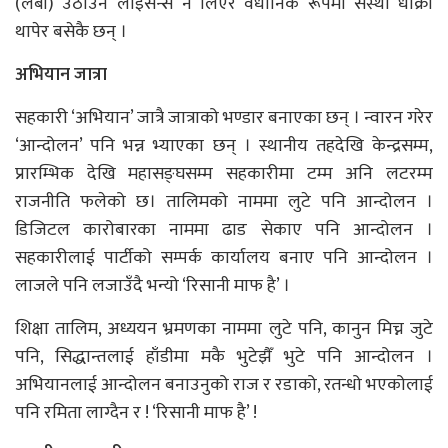
(लेबी) उठाउन लाइसेन्स नै लिएर वैधानिक रूपमा संस्था धोक्रो
थापेर बसेकै छन् ।
अभियान जात्रा
सहकारी ‘अभियान’ जात्रै जात्राको भण्डार बनाएका छन् । न्वारन गरेर
‘आन्दोलन’ पनि भन्न भ्याएका छन् । स्थानीय तहदेखि केन्द्रसम्म,
प्रारम्भिक देखि महासङ्घसम्म सहकारीमा टम्म अनि लटरम्म
राजनीति फलेको छ। तालिमको नाममा लुटे पनि आन्दोलन ।
डिजिटल कारोबारका नाममा ढाड सेकाए पनि आन्दोलन ।
सहकारीलाई पार्टीको सम्पर्क कार्यालय बनाए पनि आन्दोलन ।
लाजले पनि लजाउँदै भन्यो ‘रिसानी माफ है’ ।
शिक्षा तालिम, अध्ययन भ्रमणका नाममा लुटे पनि, कानुन मिच्न जुटे
पनि, सिद्धान्तलाई हाँडीमा मकै भुटेझैँ भुटे पनि आन्दोलन ।
अभियानलाई आन्दोलन बनाउनुको राज र रडाको, रतन्धो भएकोलाई
पनि रमिता लाग्दैन र ! ‘रिसानी माफ है’ !