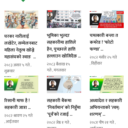
भूमिका भुल्दाः
चमत्कारी बन्ला त
घरका नारीलाई
सहकारीमा हात्तिले
कमरेड ! ‘फोटो
लखेटेर, सम्मेलनबाट
हैन, पुच्छरले हात्ति
फण्डा’ ...
महिला नेतृत्व खोज्ने
हल्लाउन खोजिदैछ ...
महासंघको स्वाङ ...
२०८२ मंसीर २५ गते
, विहीवार
२०८३ बैशाख १५
२०८३ असार ५ गते ,
गते , मंगलवार
शुक्रवार
रिसानी माफ है !
सहकारी बैंकमा
अध्यादेश र सहकारी
सहकारी जात्रा ...
‘निवर्तमान’ को निहुँमा
अभियन्ताको ‘त्वम्:
‘पूर्व’को रजाई ...
शरणम्’ ...
२०८२ श्रावण २५ गते
, आईतवार
२०८२ जेष्ठ १ गते ,
२०८१ पौष २१ गते ,